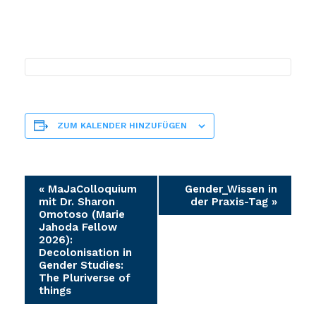
ZUM KALENDER HINZUFÜGEN
Veranstaltung-
«
MaJaColloquium
Gender_Wissen in
mit Dr. Sharon
der Praxis-Tag
»
Navigation
Omotoso (Marie
Jahoda Fellow
2026):
Decolonisation in
Gender Studies:
The Pluriverse of
things