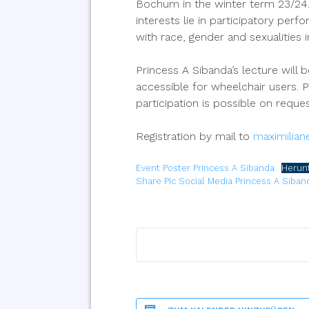
Bochum in the winter term 23/24. P
interests lie in participatory per
with race, gender and sexualities i
Princess A Sibanda’s lecture will 
accessible for wheelchair users. P
participation is possible on reques
Registration by mail to
maximilian
Event Poster Princess A Sibanda
Herun
Share Pic Social Media Princess A Siban