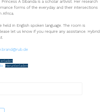
rincess A Sibanda is a scholar artivist. Her research
formance forms of the everyday and their intersections
n Africa.
be held in English spoken language. The room is
lease let us know if you require any assistance. Hybrid
t.
e.brand@rub.de
terladen
da
Herunterladen