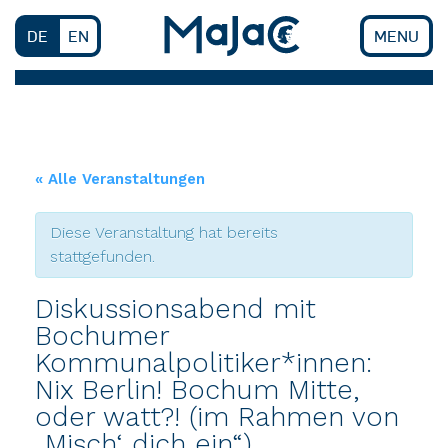
Skip
to
DE
EN
MENU
content
« Alle Veranstaltungen
Diese Veranstaltung hat bereits
stattgefunden.
Diskussionsabend mit
Bochumer
Kommunalpolitiker*innen:
Nix Berlin! Bochum Mitte,
oder watt?! (im Rahmen von
„Misch‘ dich ein“)