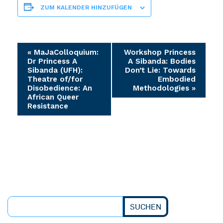
ZUM KALENDER HINZUFÜGEN
Veranstaltung-
«
MaJaColloquium:
Workshop Princess
Dr Princess A
A Sibanda: Bodies
Navigation
Sibanda (UFH):
Don’t Lie: Towards
Theatre of/for
Embodied
Disobedience: An
Methodologies
»
African Queer
Resistance
SUCHEN
Suchen