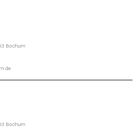
803 Bochum
um.de
803 Bochum