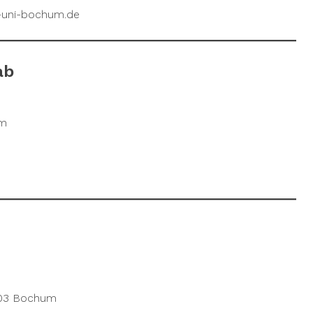
r-uni-bochum.de
ab
um
803 Bochum