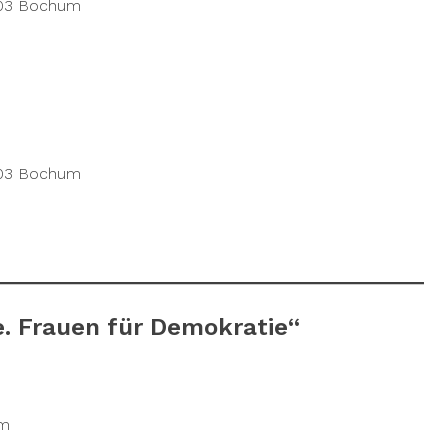
803 Bochum
803 Bochum
e. Frauen für Demokratie“
um