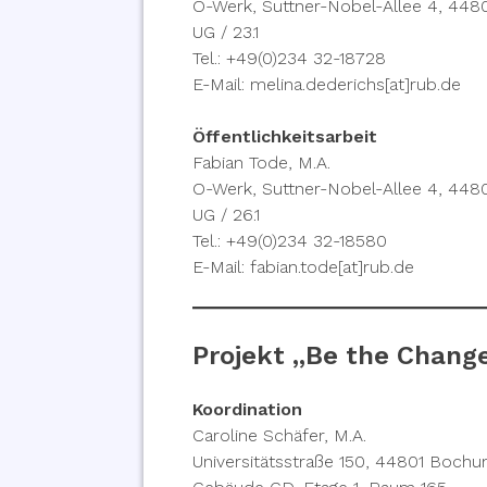
O-Werk, Suttner-Nobel-Allee 4, 44
UG / 23.1
Tel.: +49(0)234 32-18728
E-Mail: melina.dederichs[at]rub.de
Öffentlichkeitsarbeit
Fabian Tode, M.A.
O-Werk, Suttner-Nobel-Allee 4, 44
UG / 26.1
Tel.: +49(0)234 32-18580
E-Mail: fabian.tode[at]rub.de
Projekt „Be the Chang
Koordination
Caroline Schäfer, M.A.
Universitätsstraße 150, 44801 Boch