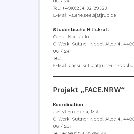
UG / 24.1
Tel.: +49(0)234 32-29323
E-Mail: valerie.seela[at]rub.de
Studentische Hilfskraft
Cansu Nur Kutlu
O-Werk, Suttner-Nobel-Allee 4, 44
UG / 24.1
Tel.:
E-Mail: cansu.kutlu[at]ruhr-uni-boch
Projekt „FACE.NRW“
Koordination
Janwillem Huda, M.A.
O-Werk, Suttner-Nobel-Allee 4, 44
UG / 23.1
Tel.: +49(0)234 32-19588