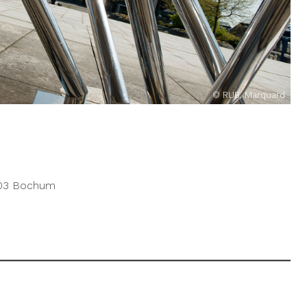
© RUB, Marquard
803 Bochum