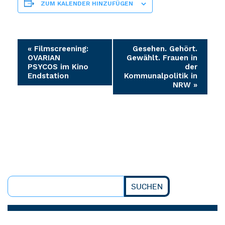
ZUM KALENDER HINZUFÜGEN
Veranstaltung-
«
Filmscreening:
Gesehen. Gehört.
OVARIAN
Gewählt. Frauen in
Navigation
PSYCOS im Kino
der
Endstation
Kommunalpolitik in
NRW
»
SUCHEN
Suchen