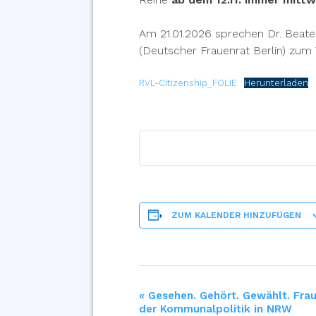
Am 21.01.2026 sprechen Dr. Beate
(Deutscher Frauenrat Berlin) zum
RVL-Citizenship_FOLIE
Herunterladen
ZUM KALENDER HINZUFÜGEN
«
Gesehen. Gehört. Gewählt. Frau
Veranstaltung-
der Kommunalpolitik in NRW