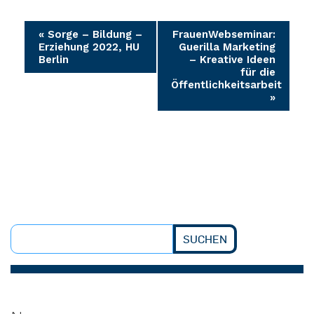
Veranstaltung-
«
Sorge – Bildung –
FrauenWebseminar:
Erziehung 2022, HU
Guerilla Marketing
Navigation
Berlin
– Kreative Ideen
für die
Öffentlichkeitsarbeit
»
SUCHEN
Suchen