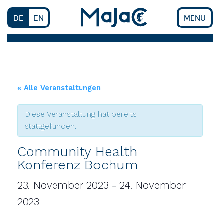
Skip
to
DE
EN
MENU
content
« Alle Veranstaltungen
Diese Veranstaltung hat bereits
stattgefunden.
Community Health
Konferenz Bochum
23. November 2023
24. November
–
2023