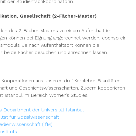
it der Studienfachkoordinatorin.
kation, Gesellschaft (2-Fächer-Master)
den des 2-Fächer Masters zu einem Aufenthalt im
ngen können bei Eignung angerechnet werden, ebenso ein
smoduls. Je nach Aufenthaltsort können die
ür beide Fächer besuchen und anrechnen lassen.
-Kooperationen aus unseren drei Kernlehre-Fakultäten
haft und Geschichtswissenschaften. Zudem kooperieren
ät Istanbul im Bereich Women’s Studies.
s Department der Universität Istanbul
tät für Sozialwissenschaft
edienwissenschaft (IfM)
nstituts